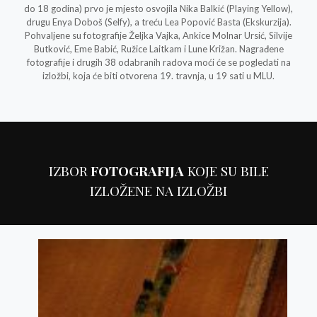
do 18 godina) prvo je mjesto osvojila Nika Balkić (Playing Yellow),
drugu Enya Doboš (Selfy), a treću Lea Popović Basta (Ekskurzija).
Pohvaljene su fotografije Željka Vajka, Ankice Molnar Ursić, Silvije
Butković, Eme Babić, Ružice Laitkam i Lune Križan. Nagrađene
fotografije i drugih 38 odabranih radova moći će se pogledati na
izložbi, koja će biti otvorena 19. travnja, u 19 sati u MLU.
IZBOR
FOTOGRAFIJA
KOJE SU BILE
IZLOŽENE NA IZLOŽBI