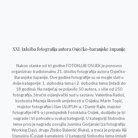
XXI. Izložba fotografija autora Osječko-baranjske županije
Nakon stanke od tri godine FOTOKLUB OSIJEK je ponovno
organizirao tradicionalnu 21. izložbu fotografija autora Osječko-
Baranjske županije. Ove godine fotografije su se mogle slati u
dvije kategorije: 1. slobodna tema i 2. slobodna tema (mladi do
18 godina). Na natječaj se prijavilo 50 autora, s više od 250
fotografija. Stručni ocjenjivački sud u sastavu: Valentina Radoš,
kustosica Muzeja likovnih umjetnosti u Osijeku, Marin Topić,
majstor fotografije i član ULUPUH-a, i Damir Rajle, majstor
fotografije HFS-a i predsjednik Fotokluba Osijek, dodijelio je tri
nagrade i tri pohvale u svakoj kategoriji. U kategoriji Slobodna
tema prvu je nagradu osvojila Jasmina Gorjanski (za fotografiju
Working Day), drugu Zlatko Balentić (Ruke), a treća je pripala Iliji
Stanušiću (Čovjek kameleon). U kategoriji Slobodna tema (mladi