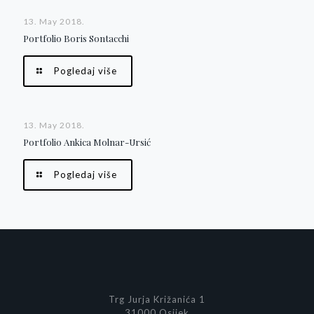
13. May 2018.
Portfolio Boris Sontacchi
Pogledaj više
13. May 2018.
Portfolio Ankica Molnar-Ursić
Pogledaj više
Trg Jurja Križanića 1
31000 Osijek